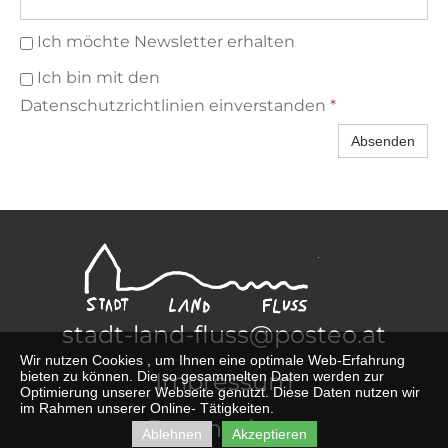
Ich möchte Newsletter erhalten
Ich bin mit den
Datenschutzrichtlinien einverstanden
*
Absenden
stadt-land-fluss@posteo.at
Wir nutzen Cookies , um Ihnen eine optimale Web-Erfahrung
Impressum
bieten zu können. Die so gesammelten Daten werden zur
Optimierung unserer Webseite genutzt. Diese Daten nutzen wir
im Rahmen unserer Online- Tätigkeiten.
Datenschutz
Ablehnen
Akzeptieren